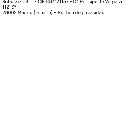
Ruboskizo S.L. - CIF B83121137 - C/ Príncipe de Vergara
112, 3ª
28002 Madrid (España) —
Política de privacidad